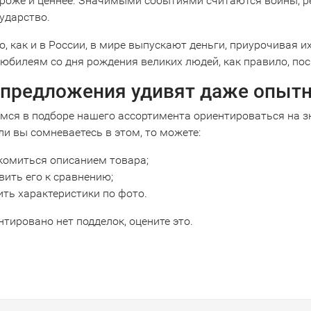
ороже и ценнее. Значимыми событиями считаются войны, р
ударство.
о, как и в России, в мире выпускают деньги, приурочивая 
 юбилеям со дня рождения великих людей, как правило, по
предложения удивят даже опыт
мся в подборе нашего ассортимента ориентироваться на з
ли вы сомневаетесь в этом, то можете:
комиться описанием товара;
ить его к сравнению;
ть характеристики по фото.
нтировано нет подделок, оцените это.