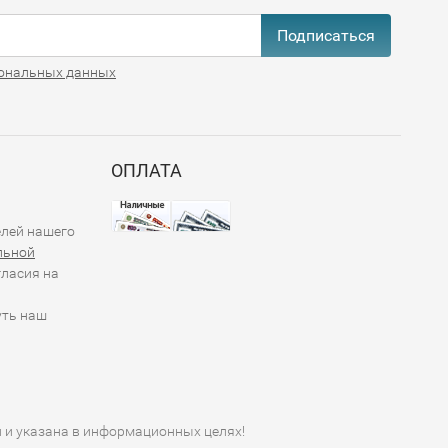
Подписаться
ональных данных
ОПЛАТА
елей нашего
льной
гласия на
уть наш
й и указана в информационных целях!