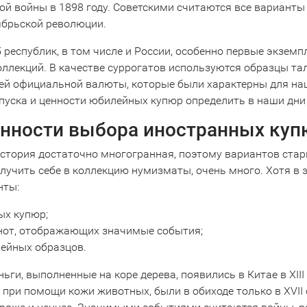
ой войны в 1898 году. Советскими считаются все варианты
ябрьской революции.
 республик, в том числе и России, особенно первые экзем
оллекций. В качестве суррогатов используются образцы тал
ей официальной валюты, которые были характерны для наш
пуска и ценности юбилейных купюр определить в наши дни
нности выбора иностранных куп
стория достаточно многогранная, поэтому вариантов стар
олучить себе в коллекцию нумизматы, очень много. Хотя в
нты:
ых купюр;
нот, отображающих значимые события;
ейных образцов.
ьги, выполненные на коре дерева, появились в Китае в XIII
 при помощи кожи животных, были в обиходе только в XVII