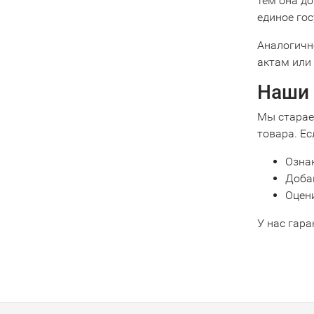
тем она д
единое гос
Аналогичн
актам или
Наши 
Мы старае
товара. Ес
Озна
Добав
Оцени
У нас гара