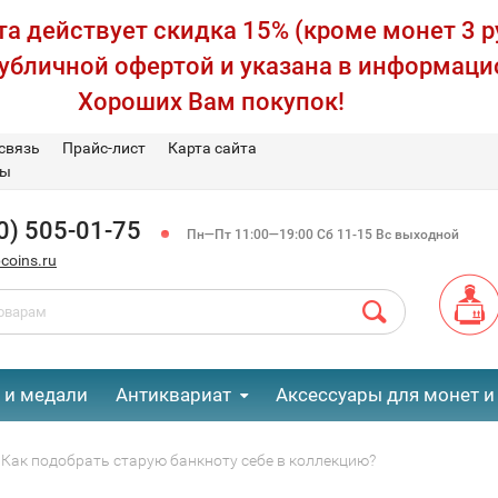
а действует скидка 15% (кроме монет 3 р
публичной офертой и указана в информаци
Хороших Вам покупок!
связь
Прайс-лист
Карта сайта
вы
0) 505-01-75
Пн—Пт 11:00—19:00 Сб 11-15 Вс выходной
coins.ru
 и медали
Антиквариат
Аксессуары для монет и
Как подобрать старую банкноту себе в коллекцию?