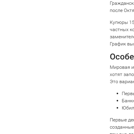
Гражданск
после Окт
Купюры 15
частных к
заменител
График вы
Особе
Мировая и
хотят зап
Это вариа
Перв
Банк
Юбил
Первые ден
созданные