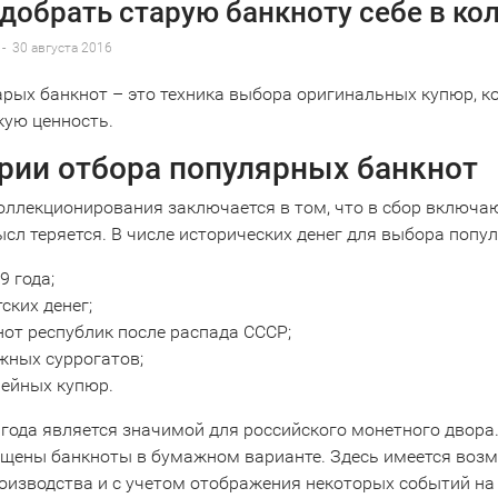
одобрать старую банкноту себе в к
-
30 августа 2016
арых банкнот – это техника выбора оригинальных купюр, к
кую ценность.
рии отбора популярных банкнот
оллекционирования заключается в том, что в сбор включа
ысл теряется. В числе исторических денег для выбора поп
9 года;
ских денег;
от республик после распада СССР;
жных суррогатов;
ейных купюр.
года является значимой для российского монетного двора.
щены банкноты в бумажном варианте. Здесь имеется возм
оизводства и с учетом отображения некоторых событий на 