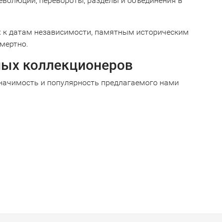
еволюции, перевороты, разделы и объединения в
их к датам независимости, памятным историческим
смертно.
ных коллекционеров
начимость и популярность предлагаемого нами