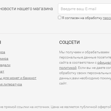
новости нашего магазина
Я согласен на обработку
перс
Ы
СОЦСЕТИ
ира
Мы получаем и обрабатываем
персональные данные посетит
 мира
сайта в соответствии с
официа
медали
политикой
. Если вы не даете со
иат
обработку своих персональных
ы для монет и банкнот
данных,вам необходимо покин
сайт.
я литература
е прямой ссылки на источник. Цена не является публичной оферто