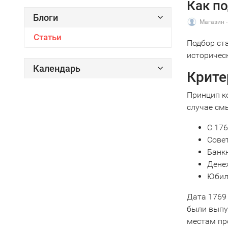
Как п
Блоги
Магазин - 
Статьи
Подбор ст
историчес
Календарь
Крите
Принцип к
случае см
С 176
Совет
Банкн
Дене
Юбил
Дата 1769 
были выпу
местам пр