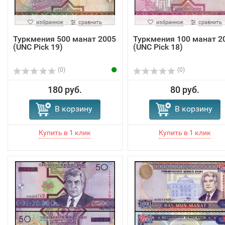
избранное
сравнить
избранное
сравнить
Туркмения 500 манат 2005
Туркмения 100 манат 2
(UNC Pick 19)
(UNC Pick 18)
(0)
(0)
180 руб.
80 руб.
В корзину
В корзину