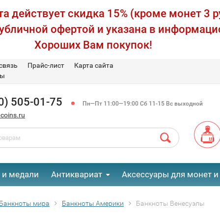
а действует скидка 15% (кроме монет 3 р
публичной офертой и указана в информаци
Хороших Вам покупок!
связь
Прайс-лист
Карта сайта
вы
0) 505-01-75
Пн—Пт 11:00—19:00 Сб 11-15 Вс выходной
coins.ru
 и медали
Антиквариат
Аксессуары для монет и
Банкноты мира
Банкноты Америки
Банкноты Венесуэлы