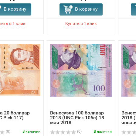
В корзину
В корзину
а 20 боливар
Венесуэла 100 боливар
Венес
C Pick 117)
2018 (UNC Pick 106с) 18
2018 (
мая 2018
январ
(0)
В наличии
(0)
В наличии