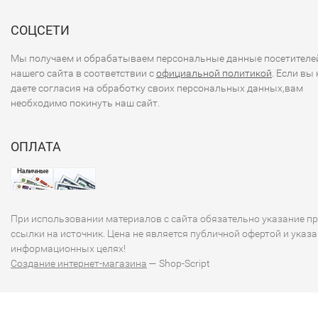
страны сталкивалась с различными вызовами.
СОЦСЕТИ
### Заключение
Мы получаем и обрабатываем персональные данные посетителе
нашего сайта в соответствии с
официальной политикой
. Если вы 
Банкноты Шри-Ланки не только служат средствами плат
даете согласия на обработку своих персональных данных,вам
но и представляют собой интересные культурные артефа
необходимо покинуть наш сайт.
отражающие историю и идентичность страны. Если вас
интересует более подробная информация о конкретных
ОПЛАТА
банкнотах или других аспектах шриланкийской валюты,
пожалуйста, дайте знать!
При использовании материалов с сайта обязательно указание п
ссылки на источник. Цена не является публичной офертой и указа
информационных целях!
Создание интернет-магазина
— Shop-Script