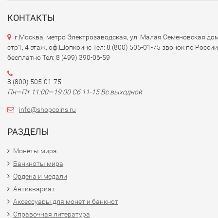
-
Дизайн
: Банкноты оформлены в ярких цветах и содерж
изображения известных личностей, культурных символов
КОНТАКТЫ
исторических памятников Шри-Ланки. Например, на банк
г.Москва, метро Электрозаводская, ул. Малая Семеновская дом
в 1000 рупий изображены портреты национальных герое
стр1, 4 этаж, оф.Шопкоинс Тел: 8 (800) 505-01-75 звонок по России
важные культурные элементы, такие как слоны.
бесплатно Тел: 8 (499) 390-06-59
### 3.
Элементы безопасности
8 (800) 505-01-75
Пн—Пт 11:00—19:00 Сб 11-15 Вс выходной
- Шриланкийские банкноты имеют ряд элементов защит
подделок, включая:
info@shopcoins.ru
- Водяные знаки.
РАЗДЕЛЫ
- Защитные полосы и текстуры.
- Микропечать и элементы, изменяющиеся при наклоне.
Монеты мира
Банкноты мира
### 4.
Экономическая ситуация
Ордена и медали
Антиквариат
- Экономика Шри-Ланки основывается на сельском
Аксессуары для монет и банкнот
хозяйстве, промышленности и туризме. Рупия является
стабильной валютой, хотя в последние годы экономика
Справочная литература