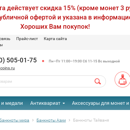
а действует скидка 15% (кроме монет 3 р
публичной офертой и указана в информаци
Хороших Вам покупок!
связь
Прайс-лист
Карта сайта
вы
0) 505-01-75
Пн—Пт 11:00—19:00 Сб 11-15 Вс выходной
coins.ru
 и медали
Антиквариат
Аксессуары для монет и
Банкноты мира
Банкноты Азии
Банкноты Тайваня