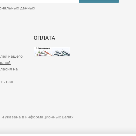
ональных данных
ОПЛАТА
елей нашего
льной
гласия на
уть наш
й и указана в информационных целях!