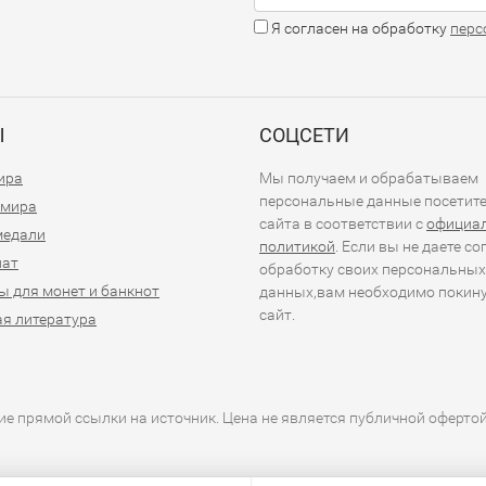
Я согласен на обработку
перс
Ы
СОЦСЕТИ
ира
Мы получаем и обрабатываем
персональные данные посетит
 мира
сайта в соответствии с
официа
медали
политикой
. Если вы не даете со
иат
обработку своих персональных
ы для монет и банкнот
данных,вам необходимо покин
сайт.
я литература
е прямой ссылки на источник. Цена не является публичной оферто