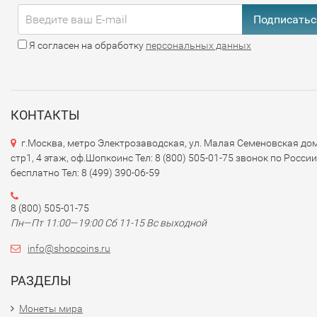
одной недостающей монеты, покупка целого набора
Подписатьс
избавит от такой необходимости;
монеты сразу рассортированы по сериям выпуска 
Я согласен на обработку
персональных данных
находятся в отличном состоянии.
Наборы продаются в удобных кейсах и коробках, красиво
расположены. Их можно хранить в этих же коробках, не
КОНТАКТЫ
перекладывая в специальные альбомы или папки. Такой
вариант станет отличным подарком для близкого челове
г.Москва, метро Электрозаводская, ул. Малая Семеновская дом
увлекающегося нумизматикой, особенно если даритель н
стр1, 4 этаж, оф.Шопкоинс Тел: 8 (800) 505-01-75 звонок по России
разбирается в этой теме.
бесплатно Тел: 8 (499) 390-06-59
В ассортименте магазина представлены полные наборы
8 (800) 505-01-75
юбилейных монет России. Здесь вы найдете варианты
Пн—Пт 11:00—19:00 Сб 11-15 Вс выходной
любого номинала - 1, 2, 5, 10 и даже 25 рублей. Монеты
info@shopcoins.ru
отсортированы по тематике - военные события, известны
деятели, спортивные мероприятия.
РАЗДЕЛЫ
Кроме наборов памятных и
Монеты мира