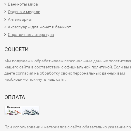
юбилейных монет Вам может
Банкноты мира
понравится:
Ордена и медали
Памятные 5 рублей
Антиквариат
Памятные 1 и 2 рубля
Аксессуары для монет и банкнот
Памятные 10 рублей
Справочная литература
Монеты России регулярного хождения
СОЦСЕТИ
Мы получаем и обрабатываем персональные данные посетителе
нашего сайта в соответствии с
официальной политикой
. Если вы 
даете согласия на обработку своих персональных данных,вам
необходимо покинуть наш сайт.
ОПЛАТА
При использовании материалов с сайта обязательно указание п