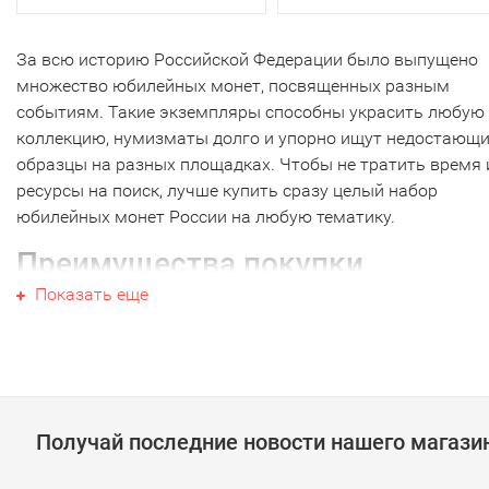
За всю историю Российской Федерации было выпущено
множество юбилейных монет, посвященных разным
событиям. Такие экземпляры способны украсить любую
коллекцию, нумизматы долго и упорно ищут недостающ
образцы на разных площадках. Чтобы не тратить время 
ресурсы на поиск, лучше купить сразу целый набор
юбилейных монет России на любую тематику.
Преимущества покупки
Показать еще
Купить сразу целый набор для своей коллекции - отлично
решение, потому что:
позволяет сэкономить средства - отдельные денеж
знаки стоят дороже, особенно при покупке через
частных лиц;
Получай последние новости нашего магази
занимает в разы меньше времени на поиск - многи
нумизматы тратят много часов на поиски какой-то