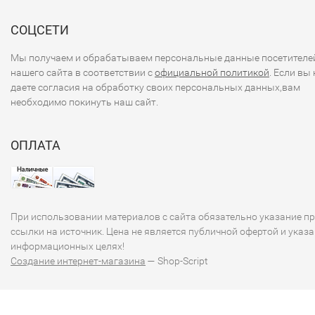
куанзы. Несмотря на ресурсы, страна также сталкивается
экономическими вызовами, такими как инфляция и
СОЦСЕТИ
социальные проблемы.
Мы получаем и обрабатываем персональные данные посетителе
нашего сайта в соответствии с
официальной политикой
. Если вы 
### Заключение
даете согласия на обработку своих персональных данных,вам
необходимо покинуть наш сайт.
Банкноты Анголы не только выполняют функции средств
платежа, но и являются интересными культурными
ОПЛАТА
артефактами, отражающими историю и идентичность
страны. Если вас интересует более подробная информац
конкретных банкнотах или других аспектах анголийской
валюты, пожалуйста, дайте знать!
При использовании материалов с сайта обязательно указание п
ссылки на источник. Цена не является публичной офертой и указа
информационных целях!
Создание интернет-магазина
— Shop-Script