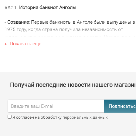
### 1.
История банкнот Анголы
-
Создание
: Первые банкноты в Анголе были выпущены в
1975 году, когда страна получила независимость от
португальского колониального правления. Первоначаль
Показать еще
банкноты были эмитированы в анголийском куанза (AOK
-
Современная валюта
: Официальной валютой Анголы
является ангольский куанза (AOA). В 1999 году была вве
новая версия куанзы в результате денежной реформы,
которая заменила старую куанзу по курсу 1:1,000.
Получай последние новости нашего магази
### 2.
Современные банкноты
Подписатьс
-
Номиналы
: В настоящее время в обращении находятся
банкноты следующих номиналов: 200, 500, 1000, 2000, 50
Я согласен на обработку
персональных данных
10,000 куанз.