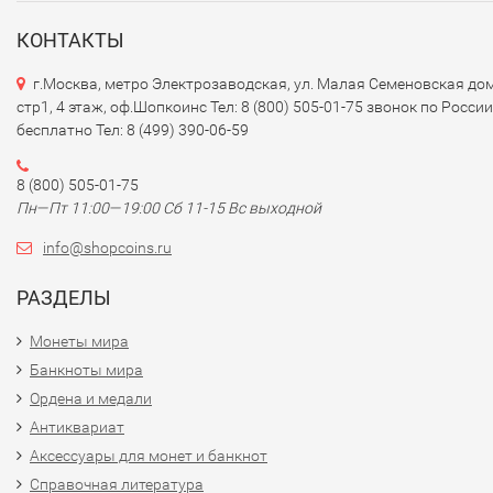
-
Дизайн
: Банкноты оформлены яркими цветами и содер
изображения известных анголийцев, исторических событ
КОНТАКТЫ
культурных символов, таких как природные
г.Москва, метро Электрозаводская, ул. Малая Семеновская дом
достопримечательности и традиционные элементы.
стр1, 4 этаж, оф.Шопкоинс Тел: 8 (800) 505-01-75 звонок по России
Например, на банкноте в 5000 куанз изображены важные
бесплатно Тел: 8 (499) 390-06-59
культурные символы и сценки из анголийской жизни.
8 (800) 505-01-75
### 3.
Элементы безопасности
Пн—Пт 11:00—19:00 Сб 11-15 Вс выходной
- Ангольские банкноты имеют разнообразные элементы
info@shopcoins.ru
безопасности для предотвращения подделок, включая:
РАЗДЕЛЫ
- Водяные знаки.
- Защитные полосы и специальное текстурирование.
Монеты мира
- Микропечать и элементы, изменяющиеся при наклоне.
Банкноты мира
Ордена и медали
### 4.
Экономическая ситуация
Антиквариат
Аксессуары для монет и банкнот
- Экономика Анголы зависит в основном от экспортной
добычи нефти, что значительно влияет на стабильность
Справочная литература