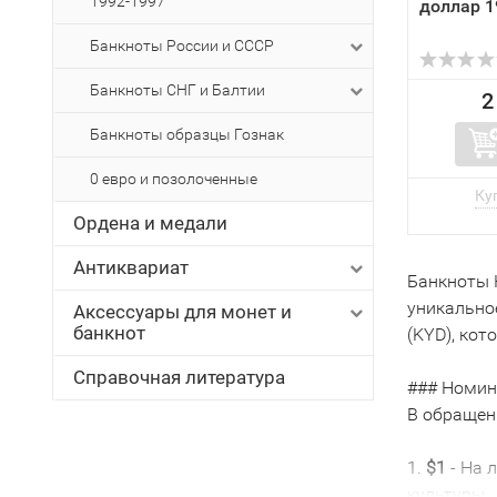
1992-1997
доллар 1
Банкноты России и СССР
Банкноты СНГ и Балтии
2
Банкноты образцы Гознак
0 евро и позолоченные
Ордена и медали
Антиквариат
Банкноты 
уникально
Аксессуары для монет и
банкнот
(KYD), ко
Справочная литература
### Номин
В обращен
1.
$1
- На 
культуры.