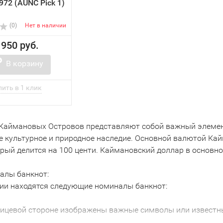
972 (AUNC Pick 1)
(0)
Нет в наличии
 950 руб.
В корзину
Каймановых Островов представляют собой важный элемен
е культурное и природное наследие. Основной валютой Ка
торый делится на 100 центи. Каймановский доллар в основн
алы банкнот:
ии находятся следующие номиналы банкнот:
лицевой стороне изображены важные символы или известны