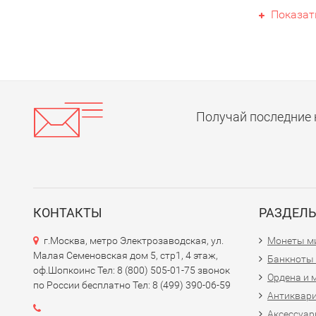
Показат
2.
$5
- Сод
3.
$10
- Об
4.
$20
- На
5.
$50
- Со
6.
$100
- Н
Получай последние 
### Дизай
Дизайны б
культурно
### Элеме
Современн
КОНТАКТЫ
РАЗДЕЛ
специальны
г.Москва, метро Электрозаводская, ул.
Монеты м
Если вас 
Малая Семеновская дом 5, стр1, 4 этаж,
Банкноты
их денежно
оф.Шопкоинс Тел: 8 (800) 505-01-75 звонок
Ордена и 
по России бесплатно Тел: 8 (499) 390-06-59
Антиквар
Аксессуар