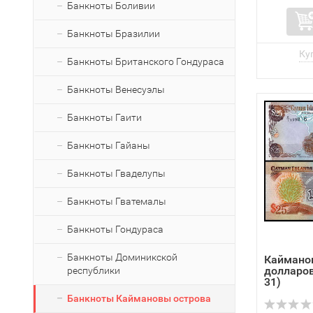
Банкноты Боливии
Банкноты Бразилии
Банкноты Британского Гондураса
Банкноты Венесуэлы
Банкноты Гаити
Банкноты Гайаны
Банкноты Гваделупы
Банкноты Гватемалы
Банкноты Гондураса
Банкноты Доминикской
Каймано
долларов
республики
31)
Банкноты Каймановы острова