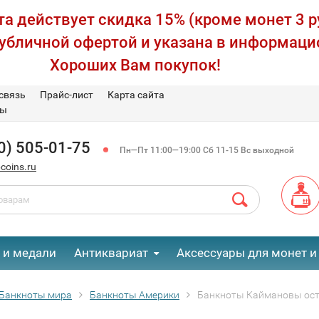
а действует скидка 15% (кроме монет 3 р
публичной офертой и указана в информаци
Хороших Вам покупок!
связь
Прайс-лист
Карта сайта
вы
0) 505-01-75
Пн—Пт 11:00—19:00 Сб 11-15 Вс выходной
coins.ru
 и медали
Антиквариат
Аксессуары для монет и
Банкноты мира
Банкноты Америки
Банкноты Каймановы ос