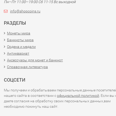
Пн—Пт 11:00—19:00 Сб 11-15 Вс выходной
защиты от подделок, включая:
- Водяные знаки.
info@shopcoins.ru
- Защитные полосы и текстуры.
РАЗДЕЛЫ
- Микропечать и элементы, изменяющиеся при наклоне.
- Ультрафиолетовые элементы, которые становятся
Монеты мира
видимыми при специальном освещении.
Банкноты мира
Ордена и медали
### 4.
Экономическая ситуация
Антиквариат
Аксессуары для монет и банкнот
- Экономика Японии является одной из крупнейших в мир
иена считается стабильной валютой, которая активно
Справочная литература
используется на международных рынках.
СОЦСЕТИ
### Заключение
Мы получаем и обрабатываем персональные данные посетителе
нашего сайта в соответствии с
официальной политикой
. Если вы 
Банкноты Японии не только являются средствами плате
даете согласия на обработку своих персональных данных,вам
но и несут в себе культурные ценности и историческое
необходимо покинуть наш сайт.
наследие страны. Если вас интересует более подробная