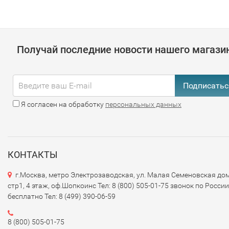
-
Современная валюта
: Официальной валютой Японии
является японская иена (JPY), которая делится на 100 се
В денежных расчетах сен обычно не используется.
Получай последние новости нашего магази
### 2.
Современные банкноты
-
Номиналы
: В настоящее время в обращении находятся
Подписатьс
банкноты следующих номиналов: 1,000, 2,000, 5,000 и 10,
иен.
Я согласен на обработку
персональных данных
-
Дизайн
: Банкноты оформлены с использованием ярких
цветов и содержат изображения известных личностей, ме
культурных символов Японии. Например, на банкноте в
КОНТАКТЫ
10,000 иен изображён портрет автора "Восемь дожей"
г.Москва, метро Электрозаводская, ул. Малая Семеновская дом
Хирошигэ, а на 5,000 иен — портрет писателя Нацумэ Сос
стр1, 4 этаж, оф.Шопкоинс Тел: 8 (800) 505-01-75 звонок по России
бесплатно Тел: 8 (499) 390-06-59
### 3.
Элементы безопасности
8 (800) 505-01-75
- Японские банкноты оснащены различными элементами