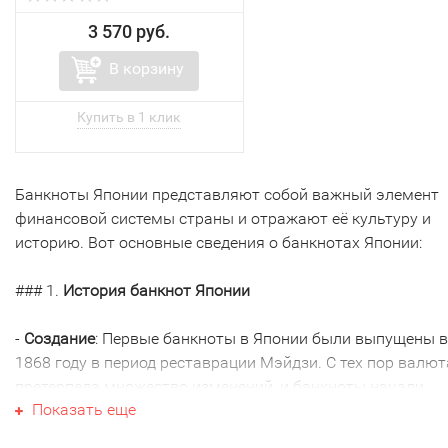
3 570 руб.
В корзину
Банкноты Японии представляют собой важный элемент
финансовой системы страны и отражают её культуру и
историю. Вот основные сведения о банкнотах Японии:
### 1.
История банкнот Японии
-
Создание
: Первые банкноты в Японии были выпущены в
1868 году в период реставрации Мэйдзи. С тех пор валют
претерпела множество изменений, и банкноты начали
Показать еще
активно использоваться вместо серебряных монет.