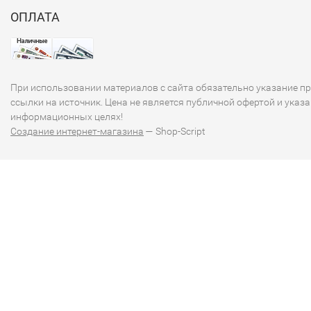
информация о конкретных банкнотах или других аспекта
ОПЛАТА
японской валюты, пожалуйста, дайте знать!
При использовании материалов с сайта обязательно указание п
ссылки на источник. Цена не является публичной офертой и указа
информационных целях!
Создание интернет-магазина
— Shop-Script