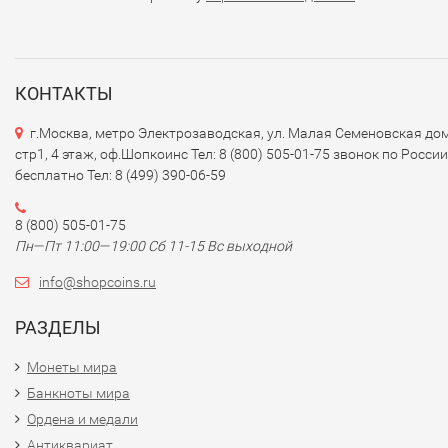
номиналов: 2, 5, 10, 20, 50 и 100 кин.
-
Дизайн
: Банкноты оформлены с использованием ярких
цветов и содержат изображения культурных символов,
КОНТАКТЫ
животных и природных ресурсов страны. Например, на
г.Москва, метро Электрозаводская, ул. Малая Семеновская дом
банкноте в 100 кин изображены различные виды растени
стр1, 4 этаж, оф.Шопкоинс Тел: 8 (800) 505-01-75 звонок по России
животных, а также изображения традиционных кукол ил
бесплатно Тел: 8 (499) 390-06-59
предметов культуры.
8 (800) 505-01-75
### 4.
Элементы безопасности
Пн—Пт 11:00—19:00 Сб 11-15 Вс выходной
- Банкноты Папуа Новой Гвинеи оснащены элементами
info@shopcoins.ru
безопасности для предотвращения подделок, включая:
РАЗДЕЛЫ
- Водяные знаки.
- Защитные полосы и текстуры.
Монеты мира
- Микропечать и элементы, изменяющиеся при наклоне.
Банкноты мира
Ордена и медали
### 5.
Экономическая ситуация
Антиквариат