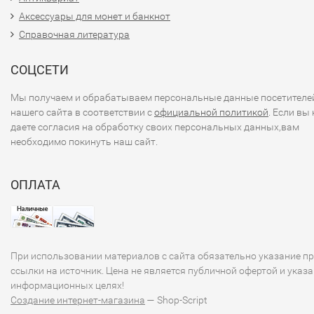
Аксессуары для монет и банкнот
- Экономика Папуа Новой Гвинеи зависит от сельского
хозяйства, добычи полезных ископаемых и рыболовства
Справочная литература
Кина, как валюта, может подвергаться колебаниям в
зависимости от экономической и политической ситуации
СОЦСЕТИ
стране.
Мы получаем и обрабатываем персональные данные посетителе
нашего сайта в соответствии с
официальной политикой
. Если вы 
### Заключение
даете согласия на обработку своих персональных данных,вам
необходимо покинуть наш сайт.
Банкноты Папуа Новой Гвинеи не только служат средст
платежа, но и являются интересными культурными
ОПЛАТА
артефактами, отражающими уникальность и историю
страны. Если вас интересует более подробная информац
конкретных банкнотах или других аспектах валюты Папу
Новой Гвинеи, пожалуйста, дайте знать!
При использовании материалов с сайта обязательно указание п
ссылки на источник. Цена не является публичной офертой и указа
информационных целях!
Создание интернет-магазина
— Shop-Script