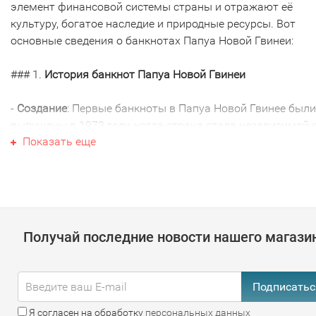
элемент финансовой системы страны и отражают её
культуру, богатое наследие и природные ресурсы. Вот
основные сведения о банкнотах Папуа Новой Гвинеи:
### 1.
История банкнот Папуа Новой Гвинеи
-
Создание
: Первые банкноты в Папуа Новой Гвинее были
выпущены в 1973 году, когда страна стала независимой 
Показать еще
Австралии. Это произошло в связи с введением кины как
официальной валюты.
### 2.
Современная валюта
-
Кина
: Официальной валютой Папуа Новой Гвинеи являе
Получай последние новости нашего магази
кина (PGK), который делится на 100 тиней.
### 3.
Современные банкноты
Подписатьс
-
Номиналы
: В обращении находятся банкноты следующи
Я согласен на обработку
персональных данных