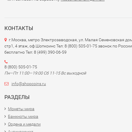
### 3.
Современные банкноты
-
Номиналы
: В настоящее время в обращении находятся
банкноты следующих номиналов: 2, 5, 10, 20, 50 и 100 ма
КОНТАКТЫ
г.Москва, метро Электрозаводская, ул. Малая Семеновская дом
-
Дизайн
: Банкноты оформлены в ярких цветах и содерж
стр1, 4 этаж, оф.Шопкоинс Тел: 8 (800) 505-01-75 звонок по России
изображения известных личностей, культурных символов
бесплатно Тел: 8 (499) 390-06-59
местной флоры и фауны. Например, на банкноте в 100
малоти изображён портрет короля Летсие III и элементы,
8 (800) 505-01-75
отражающие богатую культуру и традиции Лесото.
Пн—Пт 11:00—19:00 Сб 11-15 Вс выходной
### 4.
Элементы безопасности
info@shopcoins.ru
РАЗДЕЛЫ
- Банкноты Лесото имеют разные элементы защиты от
подделок, включая:
Монеты мира
- Водяные знаки.
Банкноты мира
- Защитные полосы и текстуры.
Ордена и медали
- Микропечать и элементы, изменяющиеся при наклоне.
Антиквариат