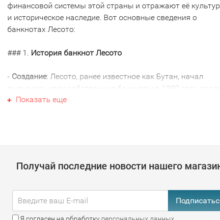
финансовой системы этой страны и отражают её культу
и историческое наследие. Вот основные сведения о
банкнотах Лесото:
### 1.
История банкнот Лесото
-
Создание
: Лесото, ранее известное как Бутан, начал
выпускать свои собственные банкноты в 1980 году, посл
Показать еще
того как страна стала независимой. До этого времени
использовалась южноафриканская рэнд и другие
иностранные валюты.
### 2.
Современная валюта
Получай последние новости нашего магази
-
Лесотоский малоти
: Официальной валютой Лесото явля
лесотоский малоти (LSL), который делится на 100 сенти.
Лесото использует южноафриканский рэнд как законное
Подписатьс
средство платежа.
Я согласен на обработку
персональных данных