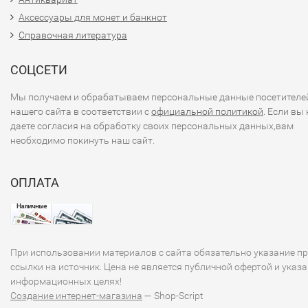
Аксессуары для монет и банкнот
### 5.
Экономическая ситуация
Справочная литература
- Экономика Лесото в значительной мере зависит от
сельского хозяйства, ремёсел и денежных переводов от
СОЦСЕТИ
граждан, работающих за границей, в основном в Южной
Мы получаем и обрабатываем персональные данные посетителе
Африке. Малоти считается стабильной валютой в рамка
нашего сайта в соответствии с
официальной политикой
. Если вы 
региона.
даете согласия на обработку своих персональных данных,вам
необходимо покинуть наш сайт.
### Заключение
ОПЛАТА
Банкноты Лесото не только служат средствами платежа, 
представляют собой интересные культурные артефакты,
отражающие историю и идентичность страны. Если вас
интересует более подробная информация о конкретных
банкнотах или других аспектах валюты Лесото, пожалуйс
При использовании материалов с сайта обязательно указание п
дайте знать!
ссылки на источник. Цена не является публичной офертой и указа
информационных целях!
Создание интернет-магазина
— Shop-Script