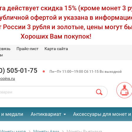
а действует скидка 15% (кроме монет 3 р
публичной офертой и указана в информаци
 России 3 рубля и золотые, цены могут бы
Хороших Вам покупок!
связь
Прайс-лист
Карта сайта
вы
0) 505-01-75
Пн—Пт 11:00—19:00 Сб 11-15 Вс выходной
coins.ru
 и медали
Антиквариат
Аксессуары для монет и
Монеты мира
Монеты Азии
Монеты Вьетнама