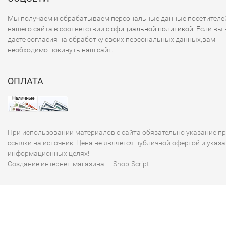
### Заключение
Мы получаем и обрабатываем персональные данные посетителе
нашего сайта в соответствии с
официальной политикой
. Если вы 
Банкноты Монголии являются не только средствами
даете согласия на обработку своих персональных данных,вам
платежа, но и интересными культурными артефактами,
необходимо покинуть наш сайт.
отражающими историю и идентичность страны. Если ва
интересует более подробная информация о конкретных
ОПЛАТА
банкнотах или других аспектах монгольской валюты,
пожалуйста, дайте знать!
При использовании материалов с сайта обязательно указание п
ссылки на источник. Цена не является публичной офертой и указа
информационных целях!
Создание интернет-магазина
— Shop-Script