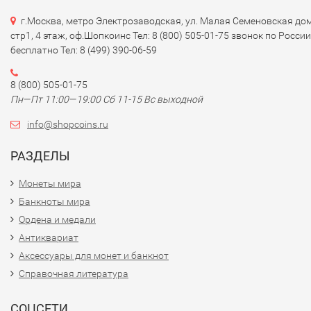
исторических событий и культурных символов Монголии
г.Москва, метро Электрозаводская, ул. Малая Семеновская дом
Например, на банкноте в 10,000 тугриков изображён гени
стр1, 4 этаж, оф.Шопкоинс Тел: 8 (800) 505-01-75 звонок по России
монгольской истории Чингисхан.
бесплатно Тел: 8 (499) 390-06-59
### 3.
Элементы безопасности
8 (800) 505-01-75
Пн—Пт 11:00—19:00 Сб 11-15 Вс выходной
- Монголийские банкноты имеют различные элементы
защиты от подделок, включая:
info@shopcoins.ru
- Водяные знаки.
РАЗДЕЛЫ
- Защитные полосы и текстуры.
- Микропечать и элементы, меняющие цвет при наклоне.
Монеты мира
Банкноты мира
### 4.
Экономическая ситуация
Ордена и медали
Антиквариат
- Экономика Монголии в значительной степени зависит о
Аксессуары для монет и банкнот
горнодобывающей промышленности, особенно от угля и
меди. Это, как правило, влияет на стабильность тугрика 
Справочная литература
обменный курс.
СОЦСЕТИ