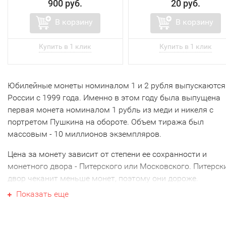
900 руб.
20 руб.
В корзину
В корзину
Юбилейные монеты номиналом 1 и 2 рубля выпускаются
России с 1999 года. Именно в этом году была выпущена
первая монета номиналом 1 рубль из меди и никеля с
портретом Пушкина на обороте. Объем тиража был
массовым - 10 миллионов экземпляров.
Цена за монету зависит от степени ее сохранности и
монетного двора - Питерского или Московского. Питерск
двор чеканит меньше монет, поэтому они дороже.
Показать еще
Популярные юбилейные монеты
1 и 2 рубля