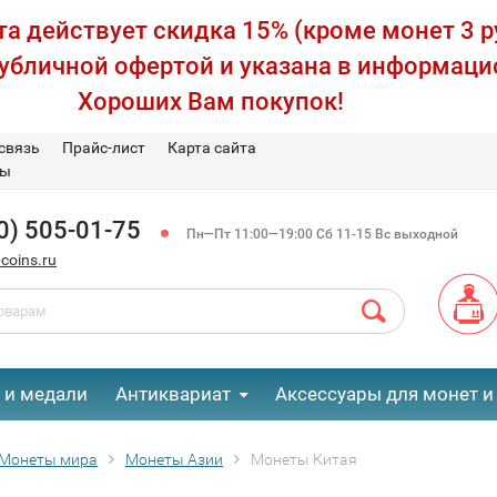
а действует скидка 15% (кроме монет 3 р
публичной офертой и указана в информаци
Хороших Вам покупок!
связь
Прайс-лист
Карта сайта
вы
0) 505-01-75
Пн—Пт 11:00—19:00 Сб 11-15 Вс выходной
coins.ru
 и медали
Антиквариат
Аксессуары для монет и
Монеты мира
Монеты Азии
Монеты Китая