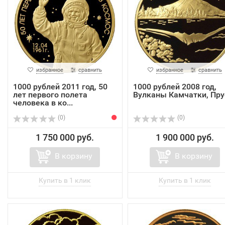
избранное
сравнить
избранное
сравнить
1000 рублей 2011 год, 50
1000 рублей 2008 год,
лет первого полета
Вулканы Камчатки, Пр
человека в ко...
(0)
(0)
1 750 000 руб.
1 900 000 руб.
В корзину
В корзину