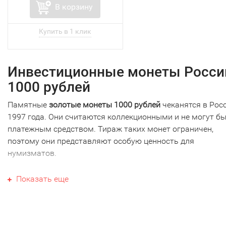
В корзину
Инвестиционные монеты Росси
1000 рублей
Памятные
золотые монеты 1000 рублей
чеканятся в Росс
1997 года. Они считаются коллекционными и не могут б
платежным средством. Тираж таких монет ограничен,
поэтому они представляют особую ценность для
нумизматов.
Первая золотая монета такого номинала была посвяще
Показать еще
барку “Крузенштерн”. На аверсе отчеканен барк с кормов
части, а справа вверху изображен портрет И.Ф.
Крузенштерна. Тираж - 250 штук.