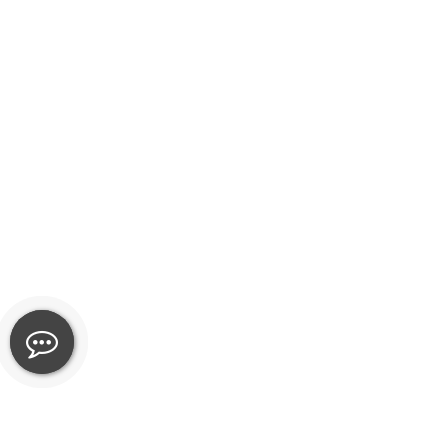
приема дзюдо, портрет В.С. Ощепкова, цветущая ве
сакуры и иероглифы. Тираж - 300 штук.
2014 - монеты в честь Олимпиады в Сочи с
изображениями богинь Флоры и Фауны. Тираж - по 
штук.
2015 - 155-летие Банка России. На аверсе - изображ
фасада здания в Санкт-Петербурге, аллегорическое
изображение часового механизма. Тираж -155 штук