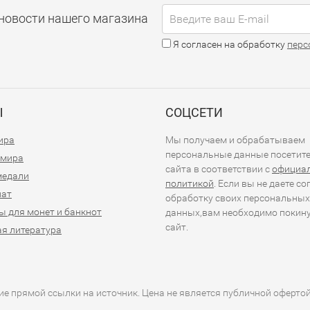
новости нашего магазина
Я согласен на обработку
перс
Ы
СОЦСЕТИ
ира
Мы получаем и обрабатываем
персональные данные посетит
 мира
сайта в соответствии с
официа
медали
политикой
. Если вы не даете со
иат
обработку своих персональных
ы для монет и банкнот
данных,вам необходимо покин
сайт.
я литература
е прямой ссылки на источник. Цена не является публичной оферто