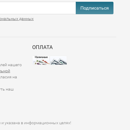
Подписаться
ональных данных
ОПЛАТА
елей нашего
льной
гласия на
уть наш
й и указана в информационных целях!