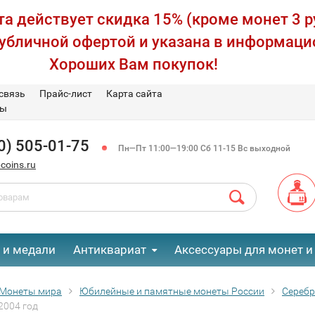
а действует скидка 15% (кроме монет 3 р
публичной офертой и указана в информаци
Хороших Вам покупок!
связь
Прайс-лист
Карта сайта
вы
0) 505-01-75
Пн—Пт 11:00—19:00 Сб 11-15 Вс выходной
coins.ru
 и медали
Антиквариат
Аксессуары для монет и
Монеты мира
Юбилейные и памятные монеты России
Сереб
2004 год