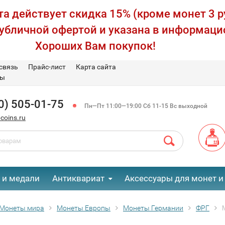
а действует скидка 15% (кроме монет 3 р
публичной офертой и указана в информаци
Хороших Вам покупок!
связь
Прайс-лист
Карта сайта
вы
0) 505-01-75
Пн—Пт 11:00—19:00 Сб 11-15 Вс выходной
coins.ru
 и медали
Антиквариат
Аксессуары для монет и
Монеты мира
Монеты Европы
Монеты Германии
ФРГ