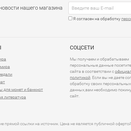
новости нашего магазина
Я согласен на обработку
перс
Ы
СОЦСЕТИ
ира
Мы получаем и обрабатываем
персональные данные посетит
 мира
сайта в соответствии с
официа
медали
политикой
. Если вы не даете со
иат
обработку своих персональных
ы для монет и банкнот
данных,вам необходимо покин
сайт.
я литература
е прямой ссылки на источник. Цена не является публичной оферто