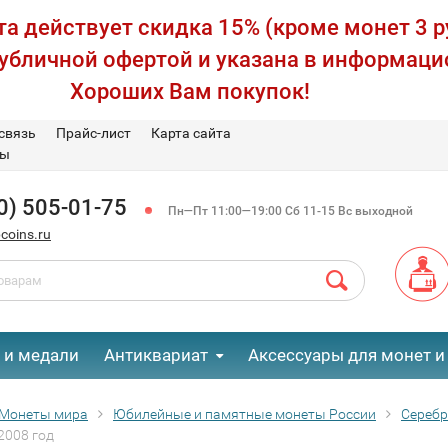
а действует скидка 15% (кроме монет 3 р
публичной офертой и указана в информаци
Хороших Вам покупок!
связь
Прайс-лист
Карта сайта
вы
0) 505-01-75
Пн—Пт 11:00—19:00 Сб 11-15 Вс выходной
coins.ru
 и медали
Антиквариат
Аксессуары для монет и
Монеты мира
Юбилейные и памятные монеты России
Сереб
2008 год