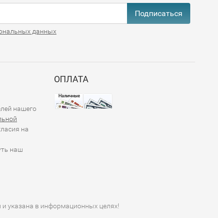
Подписаться
ональных данных
ОПЛАТА
елей нашего
льной
гласия на
уть наш
й и указана в информационных целях!