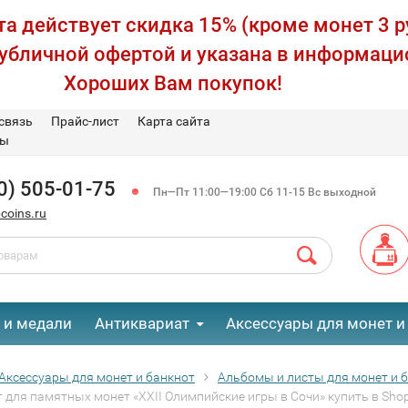
а действует скидка 15% (кроме монет 3 р
публичной офертой и указана в информаци
Хороших Вам покупок!
связь
Прайс-лист
Карта сайта
вы
0) 505-01-75
Пн—Пт 11:00—19:00 Сб 11-15 Вс выходной
coins.ru
 и медали
Антиквариат
Аксессуары для монет и
Аксессуары для монет и банкнот
Альбомы и листы для монет и 
 для памятных монет «XXII Олимпийские игры в Сочи» купить в Shop