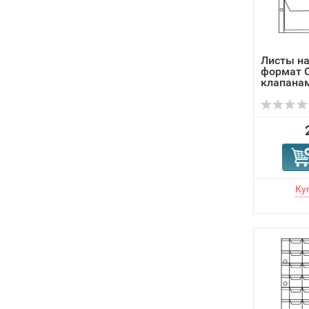
Листы на
формат O
клапанам