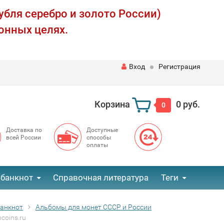
убля серебро и золото России)
онных целях.
Вход
Регистрация
Корзина
0 руб.
0
Доставка по
Доступные
всей России
способы
оплаты
 банкнот
Справочная литература
Теги
банкнот
Альбомы для монет СССР и России
coins.ru