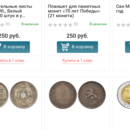
тельные листы
Планшет для памятных
Сан М
WL, Белый
монет «70 лет Победы»
год
0 штук в у...
(21 монета)
(0)
В наличии
(0)
В наличии
250 руб.
250 руб.
В корзину
В корзину