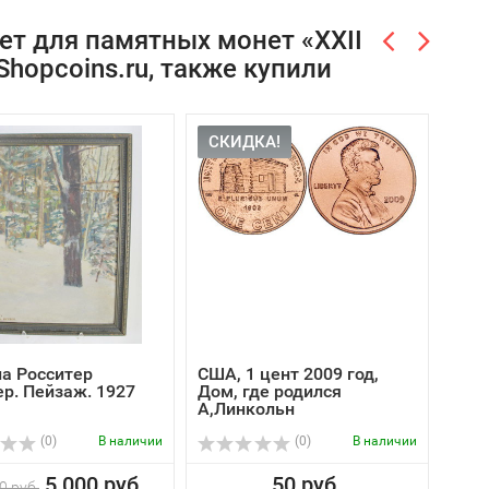
т для памятных монет «XXII
hopcoins.ru, также купили
СКИДКА!
СК
а Росситер
США, 1 цент 2009 год,
США,
р. Пейзаж. 1927
Дом, где родился
Сим
А,Линкольн
гос
(0)
В наличии
(0)
В наличии
5 000 руб.
50 руб.
0 руб.