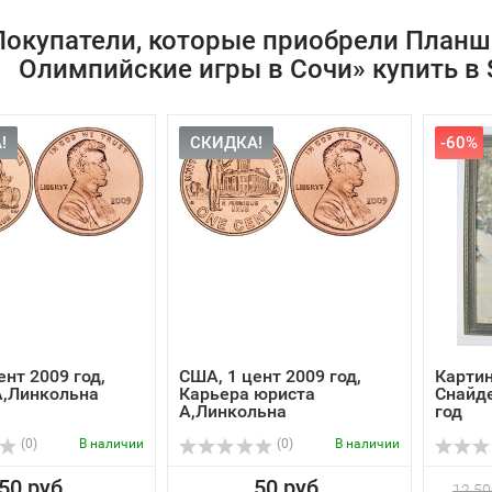
Покупатели, которые приобрели Планше
Олимпийские игры в Сочи» купить в S
!
СКИДКА!
-60%
ент 2009 год,
США, 1 цент 2009 год,
Картин
А,Линкольна
Карьера юриста
Снайде
А,Линкольна
год
(0)
В наличии
(0)
В наличии
50 руб.
50 руб.
12 50