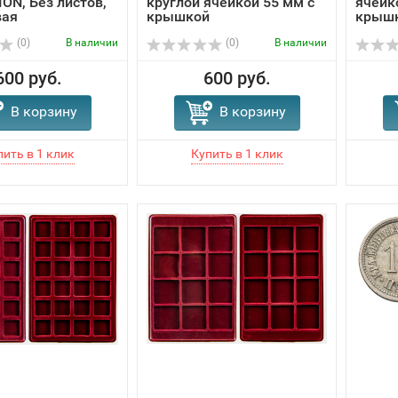
ON, Без листов,
круглой ячейкой 55 мм с
ячейк
вая
крышкой
крыш
(0)
В наличии
(0)
В наличии
600 руб.
600 руб.
В корзину
В корзину