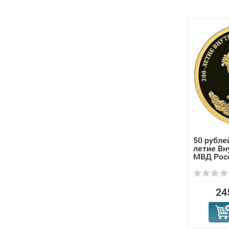
50 рублей
летие Вн
МВД Росс
24