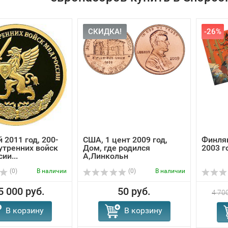
СКИДКА!
-26%
 2011 год, 200-
США, 1 цент 2009 год,
Финля
утренних войск
Дом, где родился
2003 г
ии...
А,Линкольн
(0)
В наличии
(0)
В наличии
5 000 руб.
50 руб.
4 700
В корзину
В корзину