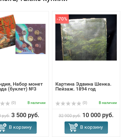
-70%
-60
ндия, Набор монет
Картина Эдвина Шенка.
Кар
ода (буклет) №3
Пейзаж. 1894 год
Снай
год
(0)
В наличии
(0)
В наличии
3 500 руб.
10 000 руб.
 руб.
32 900 руб.
12
В корзину
В корзину