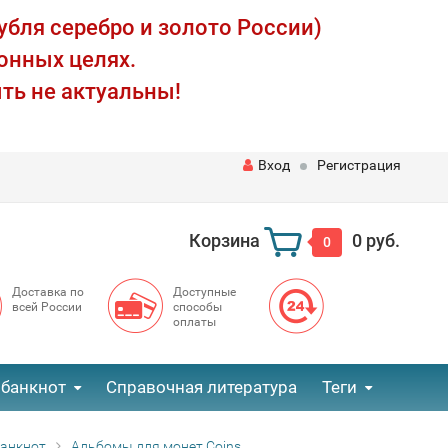
убля серебро и золото России)
онных целях.
ть не актуальны!
Вход
Регистрация
Корзина
0 руб.
0
Доставка по
Доступные
всей России
способы
оплаты
 банкнот
Справочная литература
Теги
банкнот
Альбомы для монет Coins