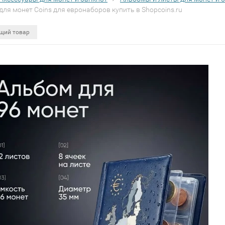
ля монет Coins для евронаборов купить в Shopcoins.ru
щий товар