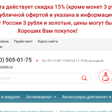
а действует скидка 15% (кроме монет 3 р
публичной офертой и указана в информаци
 России 3 рубля и золотые, цены могут бы
Хороших Вам покупок!
связь
Прайс-лист
Карта сайта
вы
0) 505-01-75
Пн—Пт 11:00—19:00 Сб 11-15 Вс выходной
coins.ru
 и медали
Антиквариат
Аксессуары для монет и
Аксессуары для монет и банкнот
Альбомы и листы для монет и 