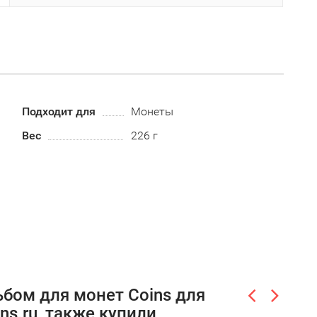
Подходит для
Монеты
Вес
226 г
бом для монет Coins для
ns.ru, также купили