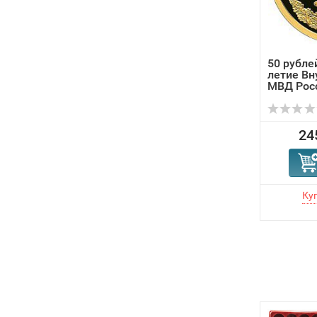
50 рублей
летие Вн
МВД Росс
24