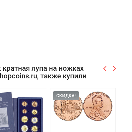
 кратная лупа на ножках
hopcoins.ru, также купили
СКИДКА!
СК