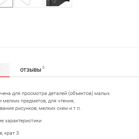
0
Р
ОТЗЫВЫ
чена для просмотра деталей (объектов) малых
 мелких предметов, для чтения,
ания рисунков, мелких схем и т.п.
ие характеристики
, крат 3