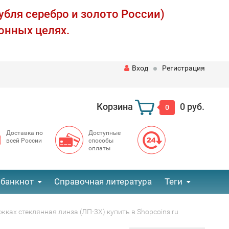
убля серебро и золото России)
онных целях.
Вход
Регистрация
Корзина
0 руб.
0
Доставка по
Доступные
всей России
способы
оплаты
 банкнот
Справочная литература
Теги
ожках стеклянная линза (ЛП-3Х) купить в Shopcoins.ru