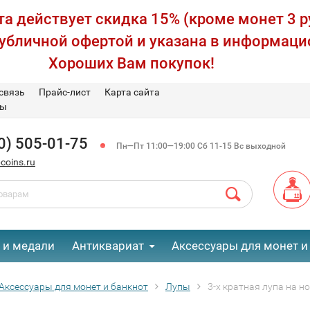
а действует скидка 15% (кроме монет 3 р
публичной офертой и указана в информаци
Хороших Вам покупок!
связь
Прайс-лист
Карта сайта
вы
0) 505-01-75
Пн—Пт 11:00—19:00 Сб 11-15 Вс выходной
coins.ru
 и медали
Антиквариат
Аксессуары для монет и
Аксессуары для монет и банкнот
Лупы
3-х кратная лупа на н