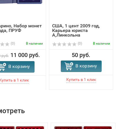
рино, Набор монет
США, 1 цент 2009 год,
США,
ода, ПРУФ
Карьера юриста
Юно
А,Линкольна
(0)
В наличии
(0)
В наличии
11 000 руб.
50 руб.
 руб.
В корзину
В корзину
мотреть