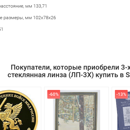
расстояние, мм 133,71
е размеры, мм 102х78х26
51
Покупатели, которые приобрели 3-х
стеклянная линза (ЛП-3Х) купить в S
-60%
-13%