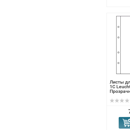
Листы дл
1C Leuch
Прозрачн