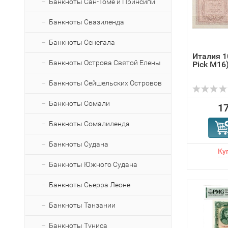
Банкноты Сан-Томе и Принсипи
Банкноты Свазиленда
Банкноты Сенегала
Италия 1
Банкноты Острова Святой Елены
Pick M16
Банкноты Сейшельских Островов
Банкноты Сомали
17
Банкноты Сомалиленда
Банкноты Судана
Банкноты Южного Судана
Банкноты Сьерра Леоне
Банкноты Танзании
Банкноты Туниса