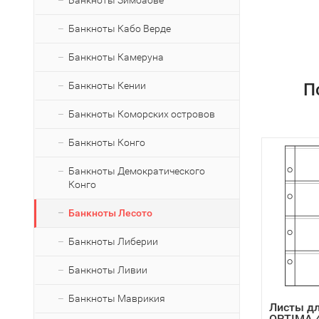
Банкноты Зимбабве
Банкноты Кабо Верде
Банкноты Камеруна
Банкноты Кении
П
Банкноты Коморских островов
Банкноты Конго
Банкноты Демократического
Конго
Банкноты Лесото
Банкноты Либерии
Банкноты Ливии
Банкноты Маврикия
Листы дл
OPTIMA 4