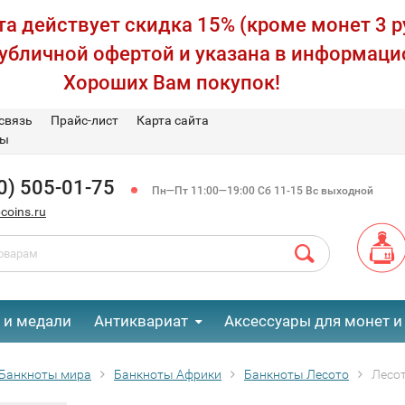
а действует скидка 15% (кроме монет 3 р
публичной офертой и указана в информаци
Хороших Вам покупок!
связь
Прайс-лист
Карта сайта
вы
0) 505-01-75
Пн—Пт 11:00—19:00 Сб 11-15 Вс выходной
coins.ru
 и медали
Антиквариат
Аксессуары для монет и
Банкноты мира
Банкноты Африки
Банкноты Лесото
Лесот