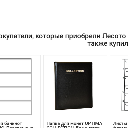
окупатели, которые приобрели Лесото 5
также купи
я банкнот
Папка для монет OPTIMA
Листы 
C, Прозрачные,
COLLECTION, Без листов,
формат