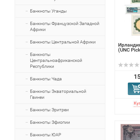
Банкноты Уганды
Банкноты Французской Западной
Африки
Банкноты Центральной Африки
Ирландия
(UNC Pic
Банкноты
Центральноафриканской
Республики
15
Банкноты Чада
Банкноты Экваториальной
Гвинеи
Банкноты Эритреи
Банкноты Эфиопии
Банкноты ЮАР