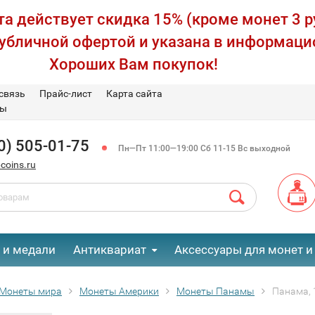
а действует скидка 15% (кроме монет 3 р
публичной офертой и указана в информаци
Хороших Вам покупок!
связь
Прайс-лист
Карта сайта
вы
0) 505-01-75
Пн—Пт 11:00—19:00 Сб 11-15 Вс выходной
coins.ru
 и медали
Антиквариат
Аксессуары для монет и
Монеты мира
Монеты Америки
Монеты Панамы
Панама, 