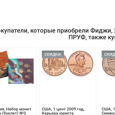
купатели, которые приобрели Фиджи, 2
ПРУФ, также к
СКИДКА!
СКИД
я, Набор монет
США, 1 цент 2009 год,
США, 1
а (буклет) №3
Карьера юриста
Симво