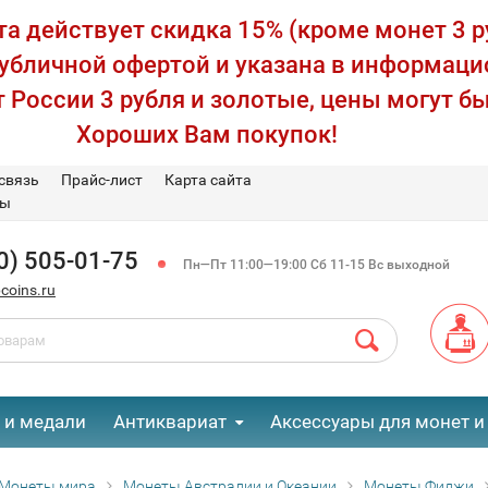
а действует скидка 15% (кроме монет 3 р
публичной офертой и указана в информаци
 России 3 рубля и золотые, цены могут бы
Хороших Вам покупок!
связь
Прайс-лист
Карта сайта
вы
0) 505-01-75
Пн—Пт 11:00—19:00 Сб 11-15 Вс выходной
coins.ru
 и медали
Антиквариат
Аксессуары для монет и
Монеты мира
Монеты Австралии и Океании
Монеты Фиджи