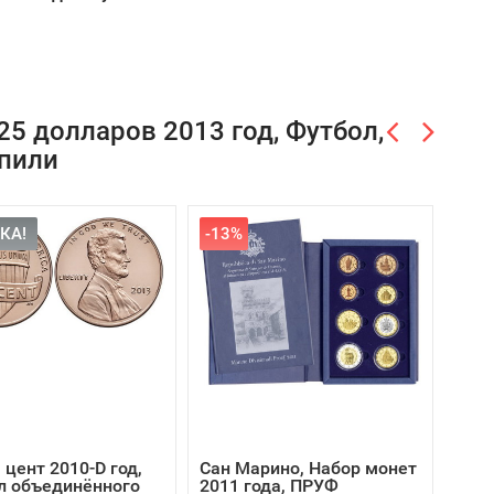
5 долларов 2013 год, Футбол,
упили
КА!
-13%
СК
 цент 2010-D год,
Сан Марино, Набор монет
США,
л объединённого
2011 года, ПРУФ
Юно