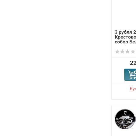
3 рубля 
Крестов
собор Бе
Свято...
22