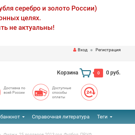
убля серебро и золото России)
онных целях.
ть не актуальны!
Вход
Регистрация
Корзина
0 руб.
0
Доставка по
Доступные
всей России
способы
оплаты
 банкнот
Справочная литература
Теги
Фиджи, 25 долларов 2013 год, Футбол, ПРУФ