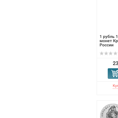
1 рубль 
монет Кр
России
23