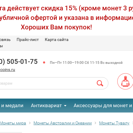
а действует скидка 15% (кроме монет 3 р
публичной офертой и указана в информаци
Хороших Вам покупок!
связь
Прайс-лист
Карта сайта
вы
0) 505-01-75
Пн—Пт 11:00—19:00 Сб 11-15 Вс выходной
coins.ru
 и медали
Антиквариат
Аксессуары для монет и
Монеты мира
Монеты Австралии и Океании
Монеты Тувалу