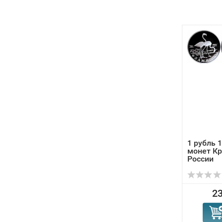
1 рубль 
монет Кр
России
23