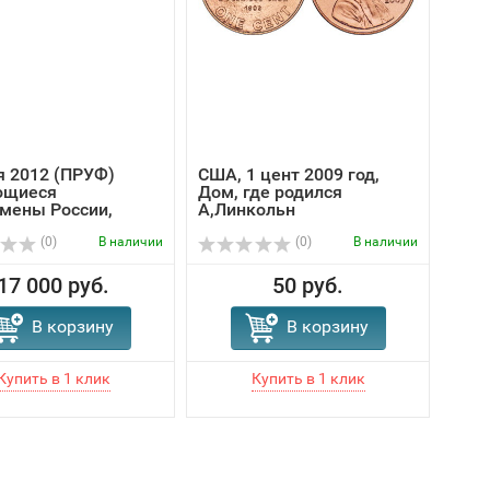
я 2012 (ПРУФ)
США, 1 цент 2009 год,
Сан
щиеся
Дом, где родился
2011
мены России,
А,Линкольн
а...
(0)
В наличии
(0)
В наличии
17 000 руб.
50 руб.
12 
В корзину
В корзину