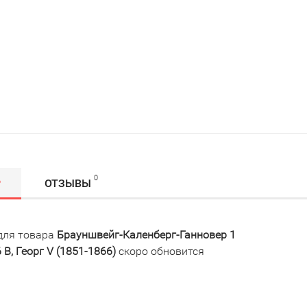
0
Р
ОТЗЫВЫ
для товара
Брауншвейг-Каленберг-Ганновер 1
 В, Георг V (1851-1866)
скоро обновится