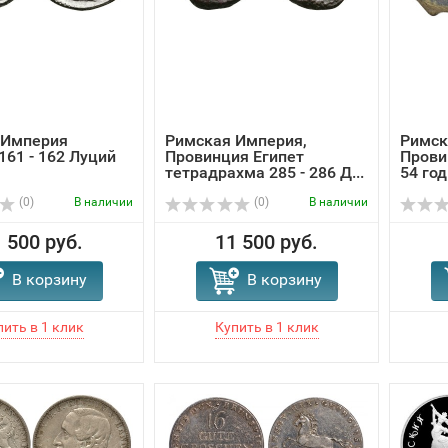
 Империя
Римская Империя,
Римск
161 - 162 Луций
Провинция Египет
Прови
тетрадрахма 285 - 286 Д...
54 год
(0)
В наличии
(0)
В наличии
 500 руб.
11 500 руб.
В корзину
В корзину