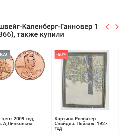
швейг-Каленберг-Ганновер 1
1866), также купили
КА!
-60%
СК
 цент 2009 год,
Картина Росситер
США,
ь А,Линкольна
Снайдер. Пейзаж. 1927
Кар
год
А,Л