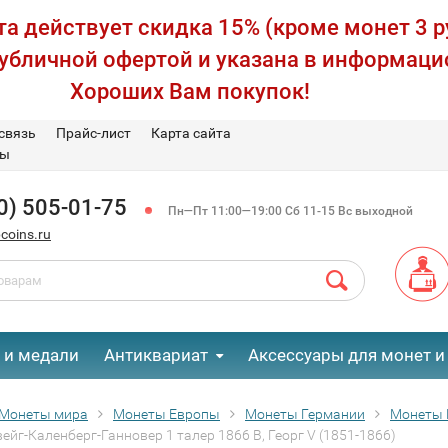
а действует скидка 15% (кроме монет 3 р
публичной офертой и указана в информаци
Хороших Вам покупок!
связь
Прайс-лист
Карта сайта
вы
0) 505-01-75
Пн—Пт 11:00—19:00 Сб 11-15 Вс выходной
coins.ru
 и медали
Антиквариат
Аксессуары для монет и
Монеты мира
Монеты Европы
Монеты Германии
Монеты 
йг-Каленберг-Ганновер 1 талер 1866 В, Георг V (1851-1866)