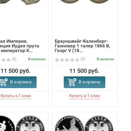
ая Империя,
Брауншвейг-Каленберг-
нция Иудея прута
Ганновер 1 талер 1866 В,
 император К...
Георг V (18...
(0)
В наличии
(0)
В наличии
11 500 руб.
11 500 руб.
В корзину
В корзину