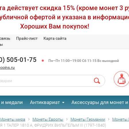
а действует скидка 15% (кроме монет 3 р
публичной офертой и указана в информаци
Хороших Вам покупок!
связь
Прайс-лист
Карта сайта
вы
0) 505-01-75
Пн—Пт 11:00—19:00 Сб 11-15 Вс выходной
coins.ru
 и медали
Антиквариат
Аксессуары для монет и
Монеты мира
Монеты Европы
Монеты Германии
Монеты 
 1 ТАЛЕР 1810 A, ФРИДРИХ ВИЛЬГЕЛЬМ III (1797-1840)