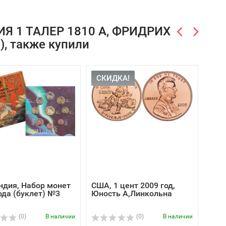
ИЯ 1 ТАЛЕР 1810 A, ФРИДРИХ
), также купили
СКИДКА!
СК
ндия, Набор монет
США, 1 цент 2009 год,
США,
ода (буклет) №3
Юность А,Линкольна
Кар
А,Л
(0)
В наличии
(0)
В наличии