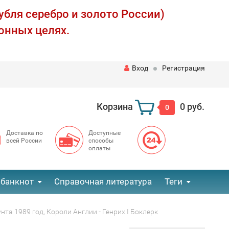
убля серебро и золото России)
онных целях.
Вход
Регистрация
Корзина
0 руб.
0
Доставка по
Доступные
всей России
способы
оплаты
 банкнот
Справочная литература
Теги
унта 1989 год, Короли Англии - Генрих I Боклерк