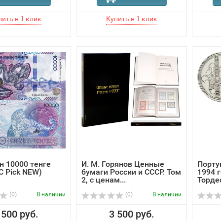
н 10000 тенге
И. М. Горянов Ценные
Порту
C Pick NEW)
бумаги России и СССР. Том
1994 г
2, с ценам...
Торде
(0)
В наличии
(0)
В наличии
 500 руб.
3 500 руб.