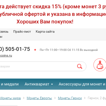
а действует скидка 15% (кроме монет 3 р
публичной офертой и указана в информаци
Хороших Вам покупок!
связь
Прайс-лист
Карта сайта
вы
0) 505-01-75
Пн—Пт 11:00—19:00 Сб 11-15 Вс выходной
coins.ru
 и медали
Антиквариат
Аксессуары для монет и
Монеты мира
Монеты Европы
Монеты Гернси
Гернси, 2 ф