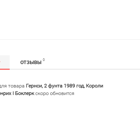
0
Р
ОТЗЫВЫ
для товара
Гернси, 2 фунта 1989 год, Короли
енрих I Боклерк
скоро обновится