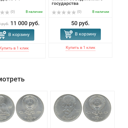
государства
спо
Исак
(0)
В наличии
(0)
В наличии
11 000 руб.
50 руб.
 руб.
В корзину
В корзину
мотреть