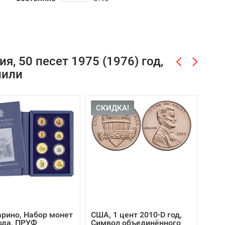
, 50 песет 1975 (1976) год,
пили
СКИДКА!
рино, Набор монет
США, 1 цент 2010-D год,
2 ру
ода, ПРУФ
Символ объединённого
Выд