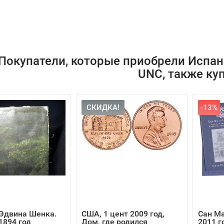
Покупатели, которые приобрели Испания
UNC, также ку
СКИДКА!
-13%
Эдвина Шенка.
США, 1 цент 2009 год,
Сан Ма
1894 год
Дом, где родился
2011 г