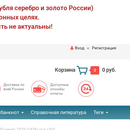
убля серебро и золото России)
онных целях.
ть не актуальны!
Вход
Регистрация
Корзина
0 руб.
0
Доставка по
Доступные
всей России
способы
оплаты
 банкнот
Справочная литература
Теги
50 песет 1975 (1976) год, UNC