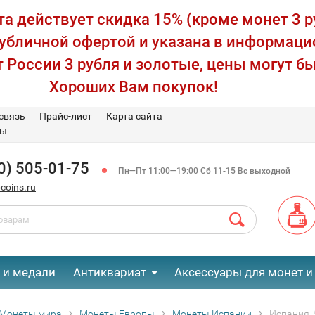
а действует скидка 15% (кроме монет 3 р
публичной офертой и указана в информаци
 России 3 рубля и золотые, цены могут бы
Хороших Вам покупок!
связь
Прайс-лист
Карта сайта
вы
0) 505-01-75
Пн—Пт 11:00—19:00 Сб 11-15 Вс выходной
coins.ru
 и медали
Антиквариат
Аксессуары для монет и
Монеты мира
Монеты Европы
Монеты Испании
Испания, 