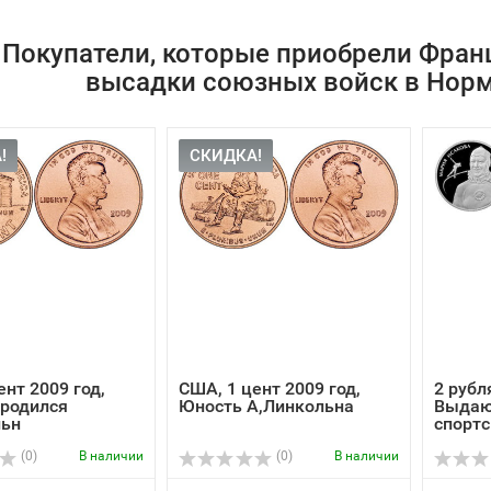
Покупатели, которые приобрели Франц
высадки союзных войск в Норм
!
СКИДКА!
ент 2009 год,
США, 1 цент 2009 год,
2 рубл
 родился
Юность А,Линкольна
Выдаю
льн
спортс
Исаков
(0)
В наличии
(0)
В наличии