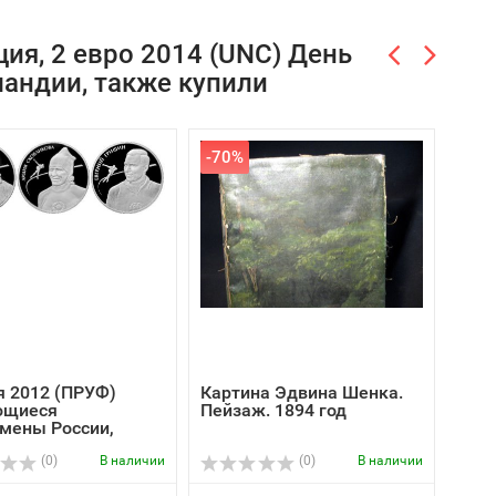
ия, 2 евро 2014 (UNC) День
андии, также купили
-70%
я 2012 (ПРУФ)
Картина Эдвина Шенка.
50 р
щиеся
Пейзаж. 1894 год
лети
мены России,
МВД 
а...
(0)
В наличии
(0)
В наличии