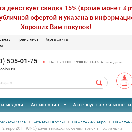
а действует скидка 15% (кроме монет 3 р
публичной офертой и указана в информаци
Хороших Вам покупок!
связь
Прайс-лист
Карта сайта
вы
0) 505-01-75
Пн—Пт 11:00—19:00 Сб 11-15 Вс выходной
coins.ru
 и медали
Антиквариат
Аксессуары для монет и
Монеты мира
Монеты Европы
Памятные 2 евро
Памятные
, 2 евро 2014 (UNC) День высадки союзных войск в Нормандии