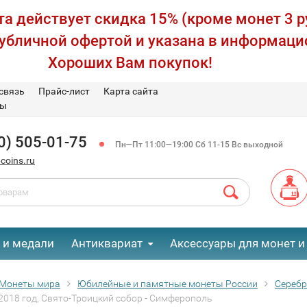
а действует скидка 15% (кроме монет 3 р
публичной офертой и указана в информаци
Хороших Вам покупок!
связь
Прайс-лист
Карта сайта
вы
0) 505-01-75
Пн—Пт 11:00—19:00 Сб 11-15 Вс выходной
coins.ru
 и медали
Антиквариат
Аксессуары для монет и
Монеты мира
Юбилейные и памятные монеты России
Сереб
 2018 год, Свято-Троицкий собор - Симферополь