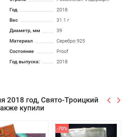
Год
2018
Вес
31.1 г
Диаметр, мм
39
Материал
Серебро 925
Состояние
Proof
Год выпуска:
2018
я 2018 год, Свято-Троицкий
также купили
-70%
СК