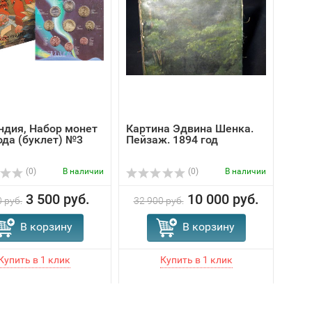
ндия, Набор монет
Картина Эдвина Шенка.
США,
ода (буклет) №3
Пейзаж. 1894 год
Юно
(0)
В наличии
(0)
В наличии
3 500 руб.
10 000 руб.
 руб.
32 900 руб.
В корзину
В корзину