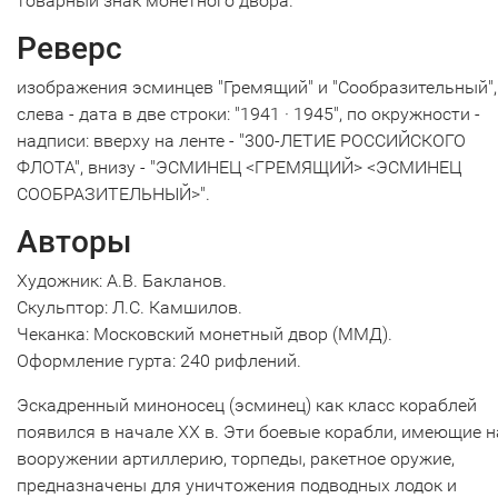
товарный знак монетного двора.
Реверс
изображения эсминцев "Гремящий" и "Сообразительный",
слева - дата в две строки: "1941 · 1945", по окружности -
надписи: вверху на ленте - "300-ЛЕТИЕ РОССИЙСКОГО
ФЛОТА", внизу - "ЭСМИНЕЦ <ГРЕМЯЩИЙ> <ЭСМИНЕЦ
СООБРАЗИТЕЛЬНЫЙ>".
Авторы
Художник: А.В. Бакланов.
Скульптор: Л.С. Камшилов.
Чеканка: Московский монетный двор (ММД).
Оформление гурта: 240 рифлений.
Эскадренный миноносец (эсминец) как класс кораблей
появился в начале XX в. Эти боевые корабли, имеющие н
вооружении артиллерию, торпеды, ракетное оружие,
предназначены для уничтожения подводных лодок и