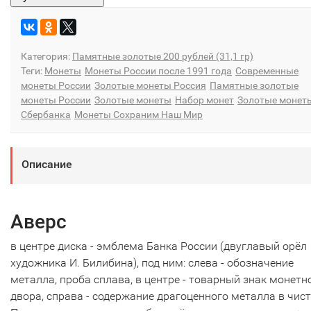
Категория:
Памятные золотые 200 рублей (31,1 гр)
Теги:
Монеты
Монеты России после 1991 года
Современные
монеты России
Золотые монеты Россия
Памятные золотые
монеты России
Золотые монеты
Набор монет
Золотые монет
Сбербанка
Монеты Сохраним Наш Мир
Описание
Аверс
в центре диска - эмблема Банка России (двуглавый орёл
художника И. Билибина), под ним: слева - обозначение
металла, проба сплава, в центре - товарный знак монетн
двора, справа - содержание драгоценного металла в чист