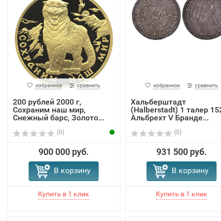
избранное
сравнить
избранное
сравнить
200 рублей 2000 г,
Хальберштадт
Сохраним наш мир,
(Halberstadt) 1 талер 15
Снежный барс, Золото...
Альбрехт V Бранде...
(0)
(0)
900 000 руб.
931 500 руб.
В корзину
В корзину