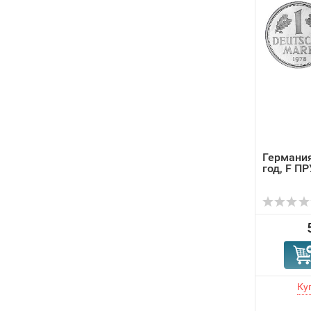
Германия
год, F П