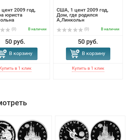
 цент 2009 год,
США, 1 цент 2009 год,
Кар
ра юриста
Дом, где родился
Снай
кольна
А,Линкольн
год
(0)
В наличии
(0)
В наличии
50 руб.
50 руб.
12
В корзину
В корзину
мотреть