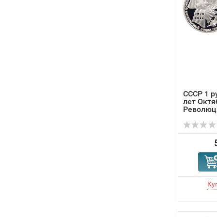
СССР 1 р
лет Октя
Революц