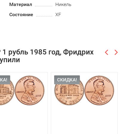
Материал
Никель
Состояние
XF
1 рубль 1985 год, Фридрих
купили
КА!
СКИДКА!
-60