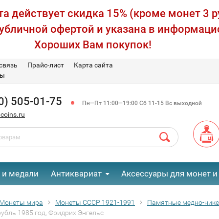
а действует скидка 15% (кроме монет 3 р
публичной офертой и указана в информаци
Хороших Вам покупок!
связь
Прайс-лист
Карта сайта
вы
0) 505-01-75
Пн—Пт 11:00—19:00 Сб 11-15 Вс выходной
coins.ru
 и медали
Антиквариат
Аксессуары для монет и
Монеты мира
Монеты СССР 1921-1991
Памятные медно-ник
рубль 1985 год, Фридрих Энгельс