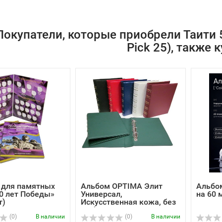
Покупатели, которые приобрели Таити 
Pick 25), также 
 для памятных
Альбом OPTIMA Элит
Альбом
0 лет Победы»
Универсал,
на 60 
т)
Искусственная кожа, без
шуб...
(0)
В наличии
(0)
В наличии