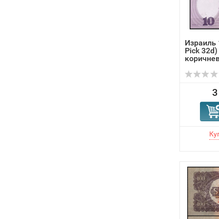
Израиль 
Pick 32d
коричне
3