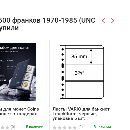
500 франков 1970-1985 (UNC
купили
 для монет Coins
Листы VARIO для банкнот
Пап
монет в холдерах
Leuchtturm, чёрные,
COLL
упаковка 5 шт...
кор
(0)
В наличии
(0)
В наличии