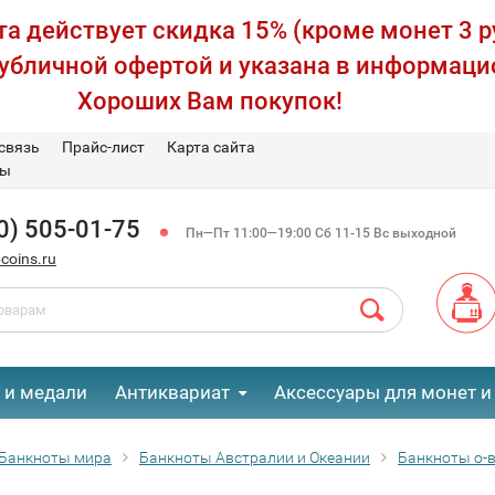
а действует скидка 15% (кроме монет 3 р
публичной офертой и указана в информаци
Хороших Вам покупок!
связь
Прайс-лист
Карта сайта
вы
0) 505-01-75
Пн—Пт 11:00—19:00 Сб 11-15 Вс выходной
coins.ru
 и медали
Антиквариат
Аксессуары для монет и
Банкноты мира
Банкноты Австралии и Океании
Банкноты о-в