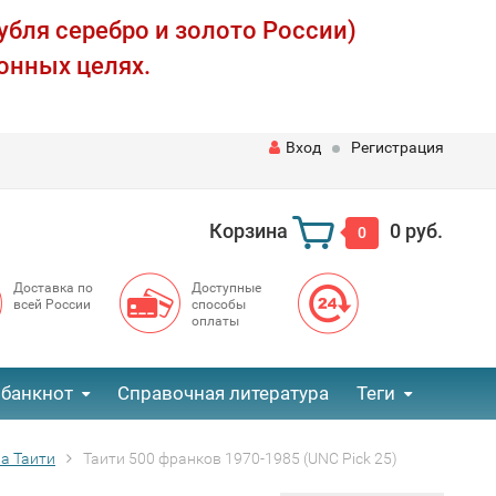
убля серебро и золото России)
онных целях.
Вход
Регистрация
Корзина
0 руб.
0
Доставка по
Доступные
всей России
способы
оплаты
 банкнот
Справочная литература
Теги
а Таити
Таити 500 франков 1970-1985 (UNC Pick 25)