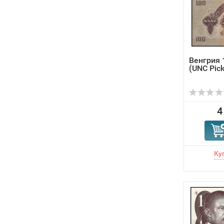
Венгрия 
(UNC Pic
4