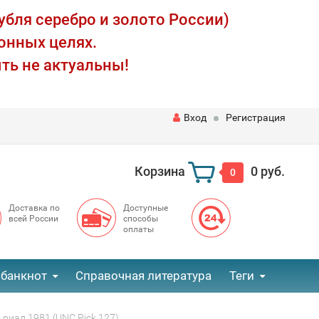
убля серебро и золото России)
онных целях.
ть не актуальны!
Вход
Регистрация
Корзина
0 руб.
0
Доставка по
Доступные
всей России
способы
оплаты
 банкнот
Справочная литература
Теги
 риал 1981 (UNC Pick 127)