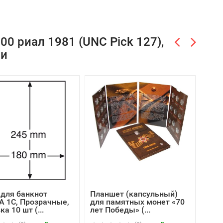
0 риал 1981 (UNC Pick 127),
ли
для банкнот
Планшет (капсульный)
Пла
A 1C, Прозрачные,
для памятных монет «70
мон
а 10 шт (...
лет Победы» (...
(40 