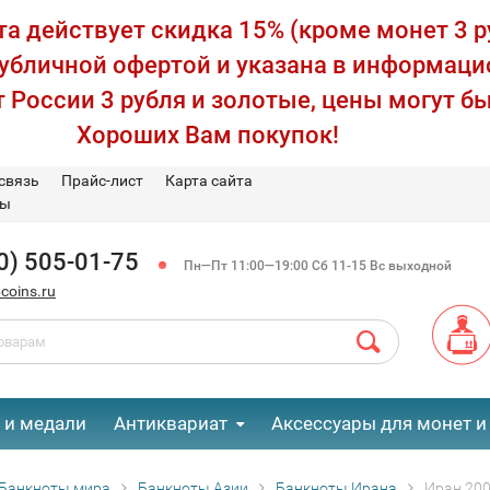
а действует скидка 15% (кроме монет 3 р
публичной офертой и указана в информаци
 России 3 рубля и золотые, цены могут бы
Хороших Вам покупок!
связь
Прайс-лист
Карта сайта
вы
0) 505-01-75
Пн—Пт 11:00—19:00 Сб 11-15 Вс выходной
coins.ru
 и медали
Антиквариат
Аксессуары для монет и
Банкноты мира
Банкноты Азии
Банкноты Ирана
Иран 200