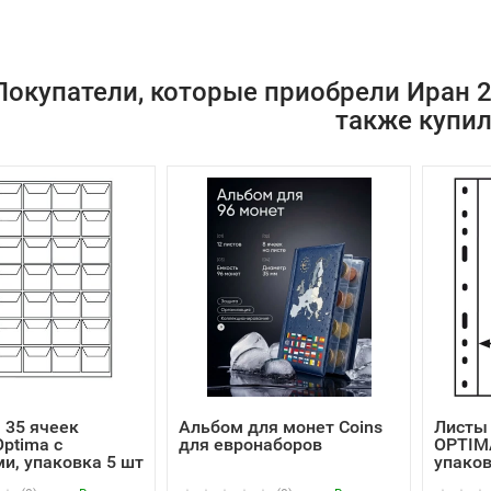
Покупатели, которые приобрели Иран 20
также купи
 35 ячеек
Альбом для монет Coins
Листы 
ptima с
для евронаборов
OPTIM
и, упаковка 5 шт
упаковк