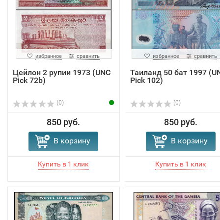
избранное
сравнить
избранное
сравнить
Цейлон 2 рупии 1973 (UNC
Таиланд 50 бат 1997 (U
Pick 72b)
Pick 102)
(0)
(0)
850 руб.
850 руб.
В корзину
В корзину