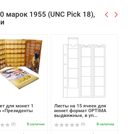
 марок 1955 (UNC Pick 18),
ли
т для монет 1
Листы на 15 ячеек для
Лист
р «Президенты
монет формат OPTIMA
мон
выдвижные, в уп...
выдв
(0)
В наличии
(0)
В наличии