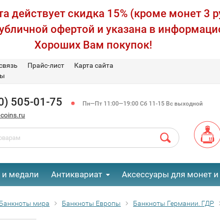
а действует скидка 15% (кроме монет 3 р
публичной офертой и указана в информаци
Хороших Вам покупок!
связь
Прайс-лист
Карта сайта
вы
0) 505-01-75
Пн—Пт 11:00—19:00 Сб 11-15 Вс выходной
coins.ru
 и медали
Антиквариат
Аксессуары для монет и
Банкноты мира
Банкноты Европы
Банкноты Германии. ГДР