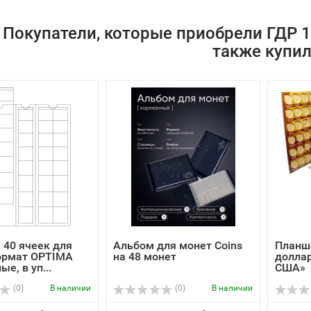
Покупатели, которые приобрели ГДР 10
также купи
 40 ячеек для
Альбом для монет Coins
Планше
ормат OPTIMA
на 48 монет
долла
е, в уп...
США»
(0)
В наличии
(0)
В наличии