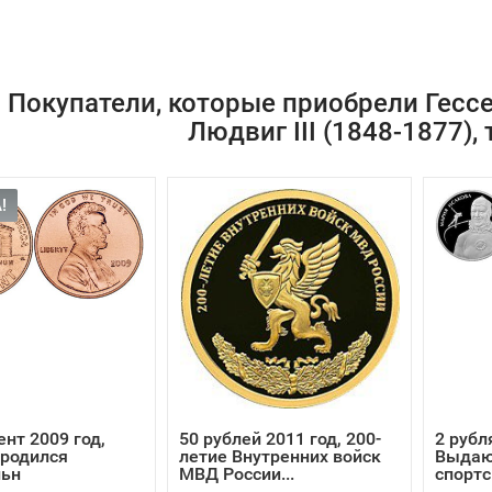
Покупатели, которые приобрели Гесс
Людвиг III (1848-1877),
!
ент 2009 год,
50 рублей 2011 год, 200-
2 рубл
 родился
летие Внутренних войск
Выдаю
льн
МВД России...
спортс
Исаков