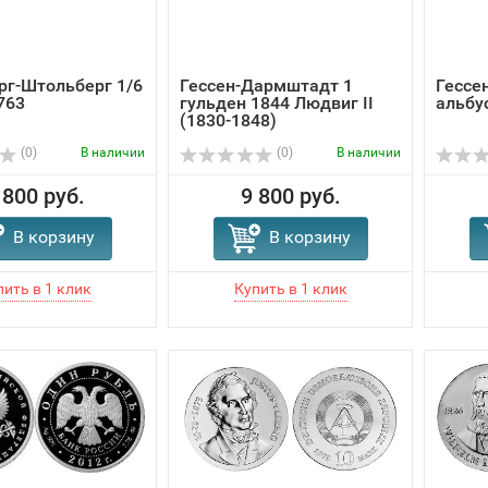
г-Штольберг 1/6
Гессен-Дармштадт 1
Гессе
763
гульден 1844 Людвиг II
альбу
(1830-1848)
(0)
В наличии
(0)
В наличии
 800 руб.
9 800 руб.
В корзину
В корзину