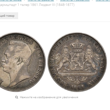
армштадт 1 талер 1861 Людвиг III (1848-1877)
щий товар
Нажмите на изображение для увеличения