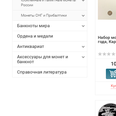
Юбилейные и памятные монеты
России
Монеты СНГ и Прибалтики
Банкноты мира
Ордена и медали
Набор мо
года, Ка
Антиквариат
Аксессуары для монет и
банкнот
10
Справочная литература