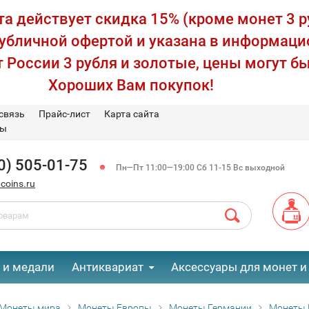
а действует скидка 15% (кроме монет 3 р
публичной офертой и указана в информаци
 России 3 рубля и золотые, цены могут бы
Хороших Вам покупок!
связь
Прайс-лист
Карта сайта
вы
0) 505-01-75
Пн—Пт 11:00—19:00 Сб 11-15 Вс выходной
coins.ru
 и медали
Антиквариат
Аксессуары для монет и
Монеты мира
Монеты Европы
Монеты Германии
Монеты 