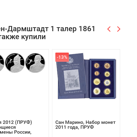
ен-Дармштадт 1 талер 1861
 также купили
-13%
СК
я 2012 (ПРУФ)
Сан Марино, Набор монет
США,
щиеся
2011 года, ПРУФ
Юно
мены России,
а...