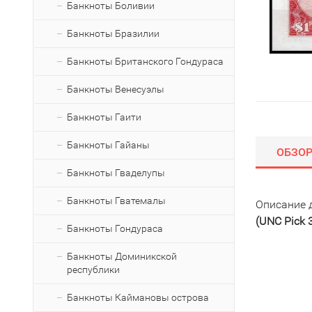
Банкноты Боливии
Банкноты Бразилии
Банкноты Британского Гондураса
Банкноты Венесуэлы
Банкноты Гаити
Банкноты Гайаны
ОБЗО
Банкноты Гваделупы
Банкноты Гватемалы
Описание 
(UNC Pick 
Банкноты Гондураса
Банкноты Доминикской
республики
Банкноты Каймановы острова