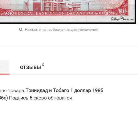
Нажмите на изображение для увеличения
0
Р
ОТЗЫВЫ
для товара
Тринидад и Тобаго 1 доллар 1985
36c) Подпись 6
скоро обновится