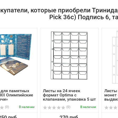
купатели, которые приобрели Тринидад
Pick 36c) Подпись 6, 
 для памятных
Листы на 24 ячеек
Листы 
XII Олимпийские
формат Optima с
монет
очи»
клапанами, упаковка 5 шт
выдвиж
(0)
В наличии
(0)
В наличии
250 руб.
270 руб.