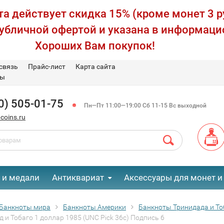
а действует скидка 15% (кроме монет 3 р
публичной офертой и указана в информаци
Хороших Вам покупок!
связь
Прайс-лист
Карта сайта
вы
0) 505-01-75
Пн—Пт 11:00—19:00 Сб 11-15 Вс выходной
coins.ru
 и медали
Антиквариат
Аксессуары для монет и
Банкноты мира
Банкноты Америки
Банкноты Тринидада и То
 и Тобаго 1 доллар 1985 (UNC Pick 36c) Подпись 6