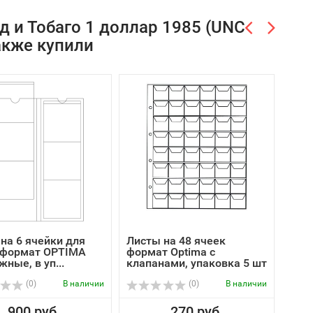
 и Тобаго 1 доллар 1985 (UNC
также купили
на 6 ячейки для
Листы на 48 ячеек
Лист
 формат OPTIMA
формат Optima с
мон
ные, в уп...
клапанами, упаковка 5 шт
выдв
(0)
В наличии
(0)
В наличии
900 руб.
270 руб.