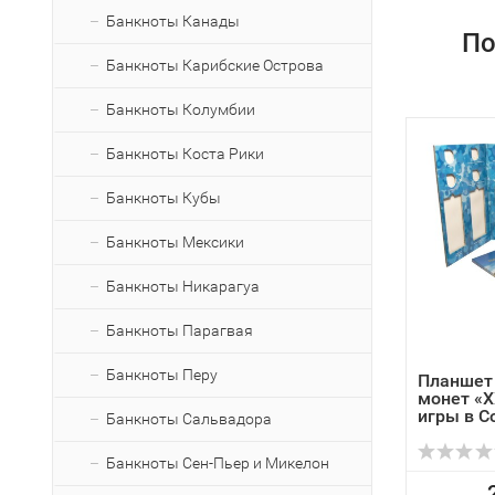
Банкноты Канады
По
Банкноты Карибские Острова
Банкноты Колумбии
Банкноты Коста Рики
Банкноты Кубы
Банкноты Мексики
Банкноты Никарагуа
Банкноты Парагвая
Банкноты Перу
Планшет
монет «X
игры в С
Банкноты Сальвадора
Банкноты Сен-Пьер и Микелон