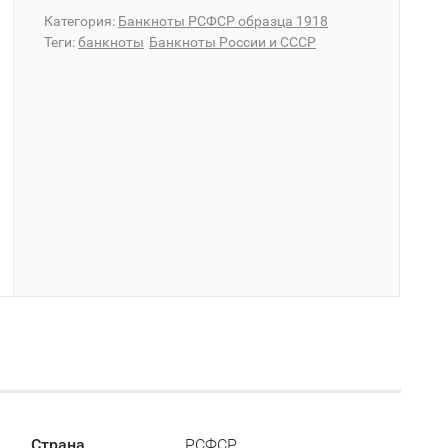
Категория:
Банкноты РСФСР образца 1918
Теги:
банкноты
Банкноты России и СССР
Страна
РСФСР