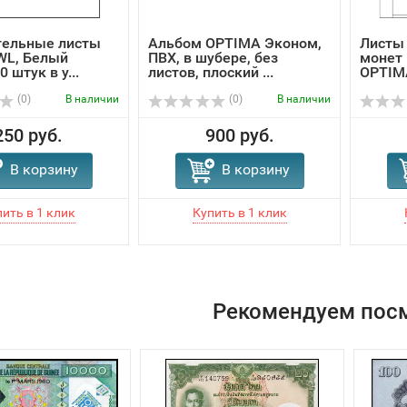
тельные листы
Альбом OPTIMA Эконом,
Листы 
WL, Белый
ПВХ, в шубере, без
монет 
0 штук в у...
листов, плоский ...
OPTIMA,
(0)
В наличии
(0)
В наличии
250 руб.
900 руб.
В корзину
В корзину
Рекомендуем пос