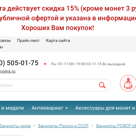
а действует скидка 15% (кроме монет 3 р
публичной офертой и указана в информаци
Хороших Вам покупок!
связь
Прайс-лист
Карта сайта
вы
0) 505-01-75
Пн—Пт 11:00—19:00 Сб 11-15 Вс выходной
coins.ru
 и медали
Антиквариат
Аксессуары для монет и
Банкноты мира
Банкноты России и СССР
Банкноты РСФСР об