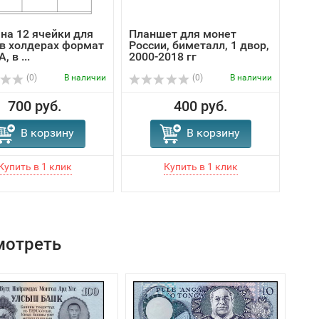
на 12 ячейки для
Планшет для монет
Пла
в холдерах формат
России, биметалл, 1 двор,
мон
 в ...
2000-2018 гг
игры
(0)
В наличии
(0)
В наличии
700 руб.
400 руб.
В корзину
В корзину
мотреть