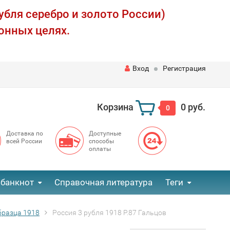
убля серебро и золото России)
онных целях.
Вход
Регистрация
Корзина
0 руб.
0
Доставка по
Доступные
всей России
способы
оплаты
 банкнот
Справочная литература
Теги
разца 1918
Россия 3 рубля 1918 P.87 Гальцов